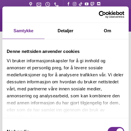
Skip
to
content
Samtykke
Detaljer
Om
HANDLEKURV
TIL KASSEN
BET
1
2
3
Denne nettsiden anvender cookies
Vi bruker informasjonskapsler for å gi innhold og
annonser et personlig preg, for å levere sosiale
mediefunksjoner og for å analysere trafikken vår. Vi deler
dessuten informasjon om hvordan du bruker nettstedet
Handlekurven din er tom.
vårt, med partnerne våre innen sosiale medier,
annonsering og analysearbeid, som kan kombinere den
TILBAKE TIL BUTIKKEN
med annen informasjon du har gjort tilgjengelig for dem,
eller som de har samlet inn gjennom din bruk av
tjenestene deres.
Samtykkevalg